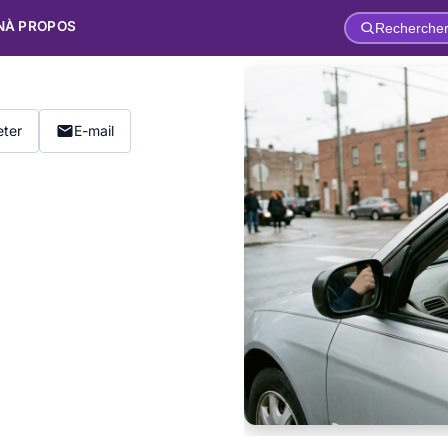
N
À PROPOS
Recherche
IS
ter
E-mail
ess le jour
 de
 des méthodes simples et
tre examen du permis de