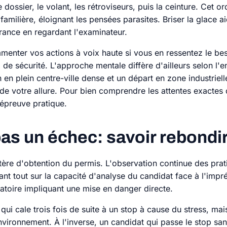
 dossier, le volant, les rétroviseurs, puis la ceinture. Cet 
familière, éloignant les pensées parasites. Briser la glace
urance en regardant l'examinateur.
mmenter vos actions à voix haute si vous en ressentez le be
ix de sécurité. L'approche mentale diffère d'ailleurs selon l
en plein centre-ville dense et un départ en zone industriel
 de votre allure. Pour bien comprendre les attentes exacte
'épreuve pratique.
pas un échec: savoir rebondi
itère d'obtention du permis. L'observation continue des prat
nt tout sur la capacité d'analyse du candidat face à l'impré
atoire impliquant une mise en danger directe.
ui cale trois fois de suite à un stop à cause du stress, ma
nvironnement. À l'inverse, un candidat qui passe le stop s