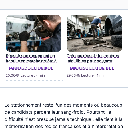
Réussir son rangement en
Créneau réussi : les repères
bataille en marche arrière à
infaillibles pour se garer
tous les coups
MANŒUVRES ET CONDUITE
MANŒUVRES ET CONDUITE
20.06
·
📚 Lecture : 4 min
29.03
·
📚 Lecture : 4 min
Le stationnement reste l'un des moments où beaucoup
de candidats perdent leur sang-froid. Pourtant, la
difficulté n'est presque jamais technique : elle tient à la
mémorisation des règles françaises et à l'interprétation