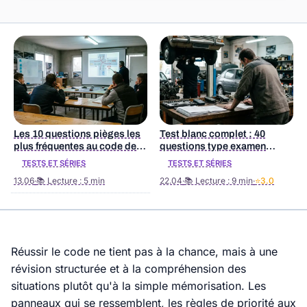
Les 10 questions pièges les
Test blanc complet : 40
plus fréquentes au code de la
questions type examen
route
officiel
TESTS ET SÉRIES
TESTS ET SÉRIES
13.06
·
📚 Lecture : 5 min
22.04
·
📚 Lecture : 9 min
·
⭐3.0
Réussir le code ne tient pas à la chance, mais à une
révision structurée et à la compréhension des
situations plutôt qu'à la simple mémorisation. Les
panneaux qui se ressemblent, les règles de priorité aux